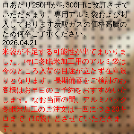
ロあたり250円から300円に改訂させて
いただきます。専用アルミ袋および封
入しております炭酸ガスの価格高騰の
ため何卒ご了承ください。
2026.04.21
米袋が不足する可能性が出てまいりま
した。特に冬眠米加工用のアルミ袋は
今のところ入荷の目途が立たず在庫限
りとなります。長期備蓄をご検討のお
客様は
お早目のご予約をおすすめいた
します。なお当面の間、アルミパック
冬眠米加工の
ご注文は一回につき20キ
ロまで（10袋）とさせていただきま
す。