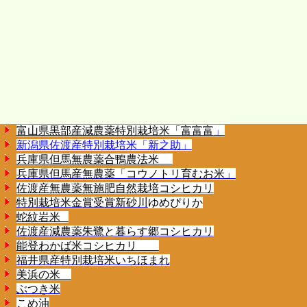
富山県黒部産減農薬特別栽培米「富富富
」
新潟県佐渡産特別栽培米
「新之助」
兵庫県但馬
無農薬合鴨農法米
兵庫県但馬産無農薬「コウノトリ育むお米」
佐渡産無農薬無施肥自然栽培コシヒカリ
特別栽培米金賞受賞新砂川
ゆめぴりか
蛇紋岩米
佐渡産減農薬
朱鷺と暮らす郷コシヒカリ
能登わかば米コシヒカリ
福井県産特別栽培米いちほまれ
美浜の米
ぶつき米
こめ油