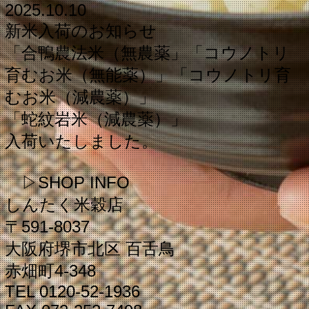
2025.10.10
新米入荷のお知らせ
「合鴨農法米（無農薬」「コウノトリ
育むお米（無能薬）」「コウノトリ育
むお米（減農薬）」
「蛇紋岩米（減農薬）」
入荷いたしました。
▷SHOP INFO
しんたく米穀店
〒591‐8037
大阪府堺市北区
百舌鳥
赤畑町
4‐348
TEL 0120-52-1936