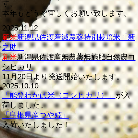
す。
本年もどうぞ宜しくお願い致します。
2025.11.12
新米
新潟県佐渡産減農薬特別栽培米「新
之助」
新米
新潟県佐渡産無農薬無施肥自然農コ
シヒカリ
11月20日より発送開始いたします。
2025.10.10
「能登わかば米（コシヒカリ）」
が入
荷しました。
「島根県産つや姫」
入荷いたしました！