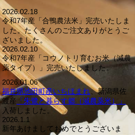
2026.02.18
令和7年産「合鴨農法米」完売いたしま
した。たくさんのご注文ありがとうご
ざいました。
2026.02.10
令和7年産「コウノトリ育むお米（減農
薬タイプ）」完売いたしました。
2026.01.06
福井県池田町産いちほまれ
、新潟県佐
渡産
「朱鷺と暮らす郷（減農薬米）」
入荷しました。
2026.1.1
新年あけましておめでとうございま